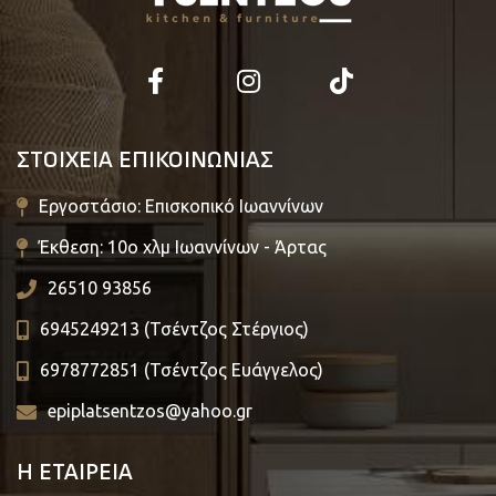
ΣΤΟΙΧΕΙΑ ΕΠΙΚΟΙΝΩΝΙΑΣ
Εργοστάσιο: Επισκοπικό Ιωαννίνων
Έκθεση: 10ο χλμ Ιωαννίνων - Άρτας
26510 93856
6945249213 (Τσέντζος Στέργιος)
6978772851 (Τσέντζος Ευάγγελος)
epiplatsentzos@yahoo.gr
Η ΕΤΑΙΡΕΙΑ