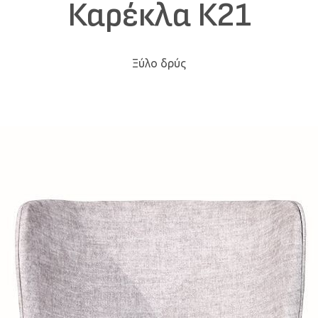
Καρέκλα Κ21
Ξύλο δρύς