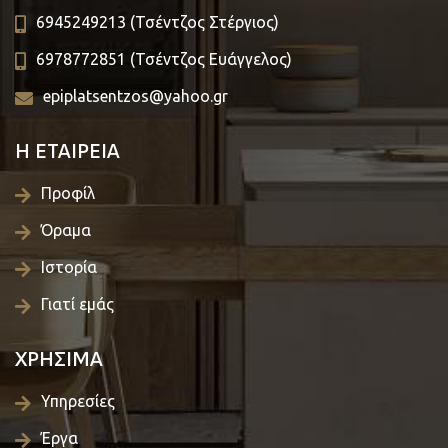
6945249213 (Τσέντζος Στέργιος)
6978772851 (Τσέντζος Ευάγγελος)
epiplatsentzos@yahoo.gr
Η ΕΤΑΙΡΕΙΑ
Προφίλ
Όραμα
Ιστορία
Γιατί εμάς
ΧΡΗΣΙΜΑ
Υπηρεσίες
Έργα