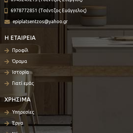
6978772851 (Τσέντζος Ευάγγελος)
epiplatsentzos@yahoo.gr
Η ΕΤΑΙΡΕΙΑ
Προφίλ
Όραμα
Ιστορία
Γιατί εμάς
ΧΡΗΣΙΜΑ
Υπηρεσίες
Έργα