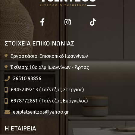
ΣΤΟΙΧΕΙΑ ΕΠΙΚΟΙΝΩΝΙΑΣ
Εργοστάσιο: Επισκοπικό Ιωαννίνων
Έκθεση: 10ο χλμ Ιωαννίνων - Άρτας
26510 93856
6945249213 (Τσέντζος Στέργιος)
6978772851 (Τσέντζος Ευάγγελος)
epiplatsentzos@yahoo.gr
Η ΕΤΑΙΡΕΙΑ